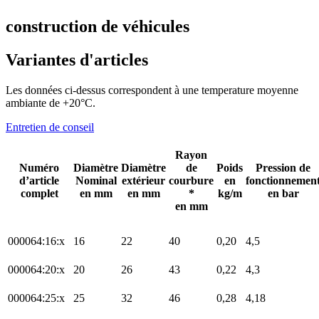
construction de véhicules
Variantes d'articles
Les données ci-dessus correspondent à une temperature moyenne
ambiante de +20°C.
Entretien de conseil
Rayon
Numéro
Diamètre
Diamètre
de
Poids
Pression de
d’article
Nominal
extérieur
courbure
en
fonctionnemen
complet
en mm
en mm
*
kg/m
en bar
en mm
000064:16:x
16
22
40
0,20
4,5
000064:20:x
20
26
43
0,22
4,3
000064:25:x
25
32
46
0,28
4,18