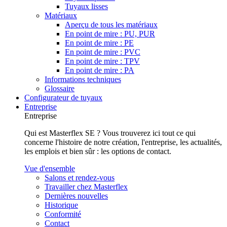
Tuyaux lisses
Matériaux
Aperçu de tous les matériaux
En point de mire : PU, PUR
En point de mire : PE
En point de mire : PVC
En point de mire : TPV
En point de mire : PA
Informations techniques
Glossaire
Configurateur de tuyaux
Entreprise
Entreprise
Qui est Masterflex SE ? Vous trouverez ici tout ce qui
concerne l'histoire de notre création, l'entreprise, les actualités,
les emplois et bien sûr : les options de contact.
Vue d'ensemble
Salons et rendez-vous
Travailler chez Masterflex
Dernières nouvelles
Historique
Conformité
Contact