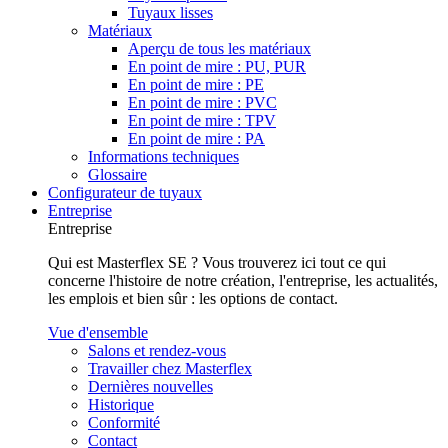
Tuyaux lisses
Matériaux
Aperçu de tous les matériaux
En point de mire : PU, PUR
En point de mire : PE
En point de mire : PVC
En point de mire : TPV
En point de mire : PA
Informations techniques
Glossaire
Configurateur de tuyaux
Entreprise
Entreprise
Qui est Masterflex SE ? Vous trouverez ici tout ce qui
concerne l'histoire de notre création, l'entreprise, les actualités,
les emplois et bien sûr : les options de contact.
Vue d'ensemble
Salons et rendez-vous
Travailler chez Masterflex
Dernières nouvelles
Historique
Conformité
Contact