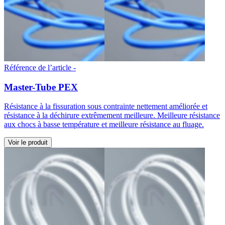
Référence de l’article -
Master-Tube PEX
Résistance à la fissuration sous contrainte nettement améliorée et
résistance à la déchirure extrêmement meilleure. Meilleure résistance
aux chocs à basse température et meilleure résistance au fluage.
Voir le produit