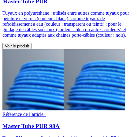
Master-Tube PUR
Tuyaux en polyuréthane : utilisés entre autres comme tuyaux pour
peinture et vernis (couleur : blanc), comme tuyaux de
refroidissement à eau (couleur : transparent ou teinté) ; pour le
guidage de câbles spéciaux (couleur : bleu ou autres couleurs) et
comme tuyaux adaptés aux chaînes porte-câbles (couleur : noir).
Voir le produit
Référence de l’article -
Master-Tube PUR 98A