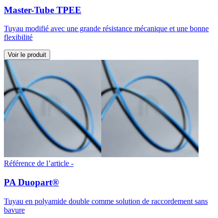
Master-Tube TPEE
Tuyau modifié avec une grande résistance mécanique et une bonne
flexibilité
Voir le produit
Référence de l’article -
PA Duopart®
Tuyau en polyamide double comme solution de raccordement sans
bavure