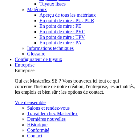
Tuyaux lisses
Matériaux
Aperçu de tous les matériaux
En point de mire : PU, PUR
En point de mire : PE
En point de mire : PVC
En point de mire : TPV
En point de mire : PA
Informations techniques
Glossaire
Configurateur de tuyaux
Entreprise
Entreprise
Qui est Masterflex SE ? Vous trouverez ici tout ce qui
concerne l'histoire de notre création, l'entreprise, les actualités,
les emplois et bien sûr : les options de contact.
Vue d'ensemble
Salons et rendez-vous
Travailler chez Masterflex
Dernières nouvelles
Historique
Conformité
Contact