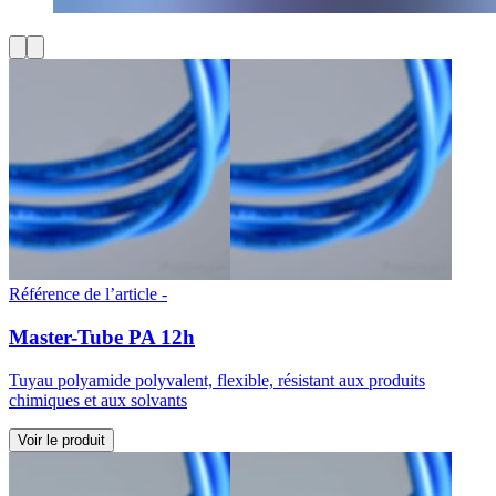
Référence de l’article -
Master-Tube PA 12h
Tuyau polyamide polyvalent, flexible, résistant aux produits
chimiques et aux solvants
Voir le produit