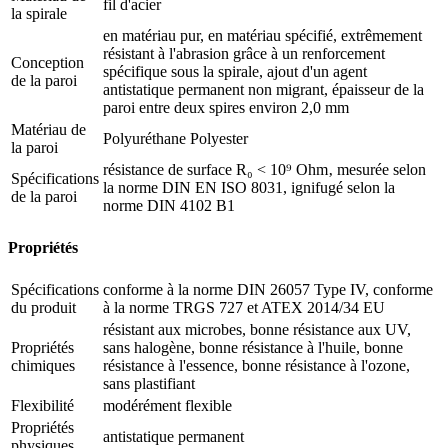
fil d'acier
la spirale
en matériau pur, en matériau spécifié, extrêmement
résistant à l'abrasion grâce à un renforcement
Conception
spécifique sous la spirale, ajout d'un agent
de la paroi
antistatique permanent non migrant, épaisseur de la
paroi entre deux spires environ 2,0 mm
Matériau de
Polyuréthane Polyester
la paroi
résistance de surface R₀ < 10⁹ Ohm‚ mesurée selon
Spécifications
la norme DIN EN ISO 8031, ignifugé selon la
de la paroi
norme DIN 4102 B1
Propriétés
Spécifications
conforme à la norme DIN 26057 Type IV, conforme
du produit
à la norme TRGS 727 et ATEX 2014/34 EU
résistant aux microbes, bonne résistance aux UV,
Propriétés
sans halogène, bonne résistance à l'huile, bonne
chimiques
résistance à l'essence, bonne résistance à l'ozone,
sans plastifiant
Flexibilité
modérément flexible
Propriétés
antistatique permanent
physiques