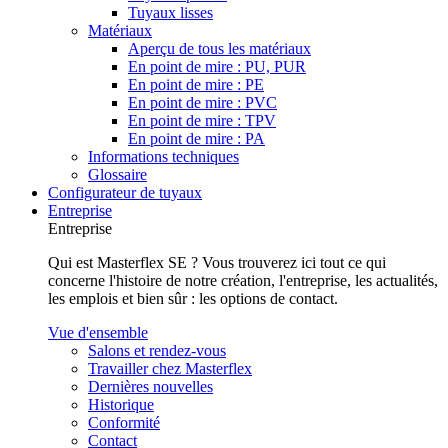
Tuyaux lisses
Matériaux
Aperçu de tous les matériaux
En point de mire : PU, PUR
En point de mire : PE
En point de mire : PVC
En point de mire : TPV
En point de mire : PA
Informations techniques
Glossaire
Configurateur de tuyaux
Entreprise
Entreprise
Qui est Masterflex SE ? Vous trouverez ici tout ce qui
concerne l'histoire de notre création, l'entreprise, les actualités,
les emplois et bien sûr : les options de contact.
Vue d'ensemble
Salons et rendez-vous
Travailler chez Masterflex
Dernières nouvelles
Historique
Conformité
Contact