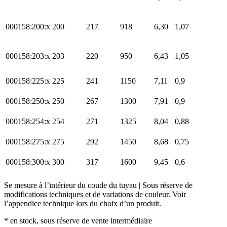
000158:200:x
200
217
918
6,30
1,07
000158:203:x
203
220
950
6,43
1,05
000158:225:x
225
241
1150
7,11
0,9
000158:250:x
250
267
1300
7,91
0,9
000158:254:x
254
271
1325
8,04
0,88
000158:275:x
275
292
1450
8,68
0,75
000158:300:x
300
317
1600
9,45
0,6
Se mesure à l’intérieur du coude du tuyau | Sous réserve de
modifications techniques et de variations de couleur. Voir
l’appendice technique lors du choix d’un produit.
* en stock, sous réserve de vente intermédiaire