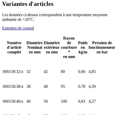
Variantes d'articles
Les données ci-dessus correspondent à une temperature moyenne
ambiante de +20°C.
Entretien de conseil
Rayon
Numéro
Diamètre
Diamètre
de
Poids
Pression de
d’article
Nominal
extérieur
courbure
en
fonctionnemen
complet
en mm
en mm
*
kg/m
en bar
en mm
000158:32:x
32
42
80
0,66
4,85
000158:38:x
38
48
95
0,78
4,39
000158:40:x
40
50
100
0,83
4,27