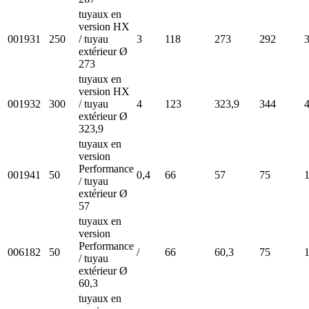
tuyaux en
version HX
001931
250
/ tuyau
3
118
273
292
extérieur Ø
273
tuyaux en
version HX
001932
300
/ tuyau
4
123
323,9
344
extérieur Ø
323,9
tuyaux en
version
Performance
001941
50
0,4
66
57
75
/ tuyau
extérieur Ø
57
tuyaux en
version
Performance
006182
50
/
66
60,3
75
/ tuyau
extérieur Ø
60,3
tuyaux en