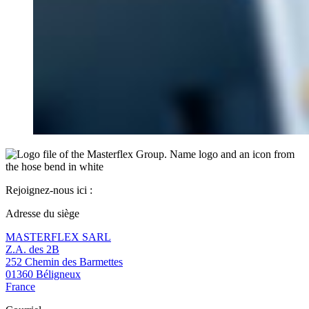
Rejoignez-nous ici :
Adresse du siège
MASTERFLEX SARL
Z.A. des 2B
252 Chemin des Barmettes
01360 Béligneux
France