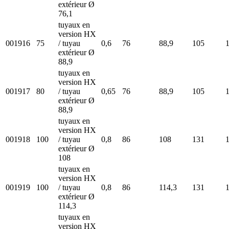
extérieur Ø
76,1
tuyaux en
version HX
001916
75
/ tuyau
0,6
76
88,9
105
extérieur Ø
88,9
tuyaux en
version HX
001917
80
/ tuyau
0,65
76
88,9
105
extérieur Ø
88,9
tuyaux en
version HX
001918
100
/ tuyau
0,8
86
108
131
extérieur Ø
108
tuyaux en
version HX
001919
100
/ tuyau
0,8
86
114,3
131
extérieur Ø
114,3
tuyaux en
version HX