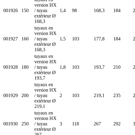
version HX
001926
150
/ tuyau
1,4
98
168,3
184
extérieur Ø
168,3
tuyaux en
version HX
001927
160
/ tuyau
1,5
103
177,8
184
extérieur Ø
168,3
tuyaux en
version HX
001928
180
/ tuyau
1,8
103
193,7
210
extérieur Ø
193,7
tuyaux en
version HX
001929
200
/ tuyau
2
103
219,1
235
extérieur Ø
219,1
tuyaux en
version HX
001930
250
/ tuyau
3
118
267
292
extérieur Ø
267