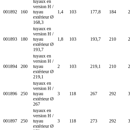
tuyaux en
version H /
001892
160
tuyau
1,4
103
177,8
184
extérieur Ø
168,3
tuyaux en
version H /
001893
180
tuyau
1,8
103
193,7
210
extérieur Ø
193,7
tuyaux en
version H /
001894
200
tuyau
2
103
219,1
210
extérieur Ø
219,1
tuyaux en
version H /
001896
250
tuyau
3
118
267
292
extérieur Ø
267
tuyaux en
version H /
001897
250
tuyau
3
118
273
292
extérieur Ø