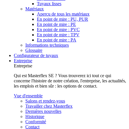
Tuyaux lisses
Matériaux
Aperçu de tous les matériaux
En point de mire : PU, PUR
En point de mire : PE
En point de mire : PVC
En point de mire : TPV
En point de mire : PA
Informations techniques
Glossaire
Configurateur de tuyaux
Entreprise
Entreprise
Qui est Masterflex SE ? Vous trouverez ici tout ce qui
concerne l'histoire de notre création, l'entreprise, les actualités,
les emplois et bien sûr : les options de contact.
Vue d'ensemble
Salons et rendez-vous
Travailler chez Masterflex
Dernières nouvelles
Historique
Conformité
Contact