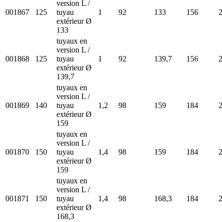
version L /
001867
125
tuyau
1
92
133
156
extérieur Ø
133
tuyaux en
version L /
001868
125
tuyau
1
92
139,7
156
extérieur Ø
139,7
tuyaux en
version L /
001869
140
tuyau
1,2
98
159
184
extérieur Ø
159
tuyaux en
version L /
001870
150
tuyau
1,4
98
159
184
extérieur Ø
159
tuyaux en
version L /
001871
150
tuyau
1,4
98
168,3
184
extérieur Ø
168,3