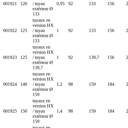
001921
120
/ tuyau
0,95
92
133
156
extérieur Ø
133
tuyaux en
version HX
001922
125
/ tuyau
1
92
133
156
extérieur Ø
133
tuyaux en
version HX
001923
125
/ tuyau
1
92
139,7
156
extérieur Ø
139,7
tuyaux en
version HX
001924
140
/ tuyau
1,2
98
159
184
extérieur Ø
159
tuyaux en
version HX
001925
150
/ tuyau
1,4
98
159
184
extérieur Ø
159
tuyaux en