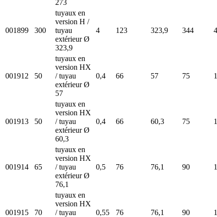
273
tuyaux en
version H /
001899
300
tuyau
4
123
323,9
344
extérieur Ø
323,9
tuyaux en
version HX
001912
50
/ tuyau
0,4
66
57
75
extérieur Ø
57
tuyaux en
version HX
001913
50
/ tuyau
0,4
66
60,3
75
extérieur Ø
60,3
tuyaux en
version HX
001914
65
/ tuyau
0,5
76
76,1
90
extérieur Ø
76,1
tuyaux en
version HX
001915
70
/ tuyau
0,55
76
76,1
90