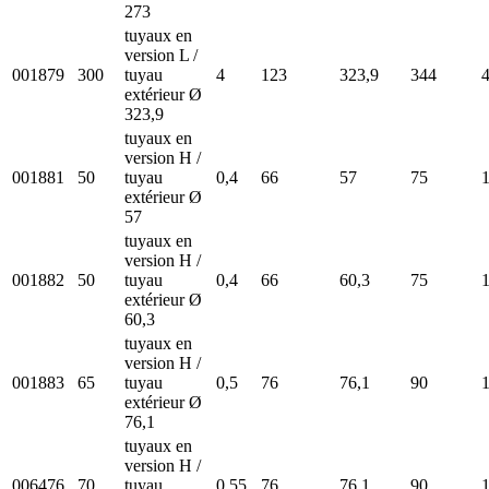
273
tuyaux en
version L /
001879
300
tuyau
4
123
323,9
344
extérieur Ø
323,9
tuyaux en
version H /
001881
50
tuyau
0,4
66
57
75
extérieur Ø
57
tuyaux en
version H /
001882
50
tuyau
0,4
66
60,3
75
extérieur Ø
60,3
tuyaux en
version H /
001883
65
tuyau
0,5
76
76,1
90
extérieur Ø
76,1
tuyaux en
version H /
006476
70
tuyau
0,55
76
76,1
90