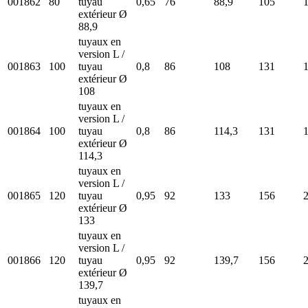
001862
80
tuyau
0,65
76
88,9
105
extérieur Ø
88,9
tuyaux en
version L /
001863
100
tuyau
0,8
86
108
131
extérieur Ø
108
tuyaux en
version L /
001864
100
tuyau
0,8
86
114,3
131
extérieur Ø
114,3
tuyaux en
version L /
001865
120
tuyau
0,95
92
133
156
extérieur Ø
133
tuyaux en
version L /
001866
120
tuyau
0,95
92
139,7
156
extérieur Ø
139,7
tuyaux en