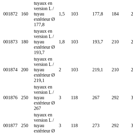
tuyaux en
version L /
001872
160
tuyau
1,5
103
177,8
184
extérieur Ø
177,8
tuyaux en
version L /
001873
180
tuyau
1,8
103
193,7
210
extérieur Ø
193,7
tuyaux en
version L /
001874
200
tuyau
2
103
219,1
210
extérieur Ø
219,1
tuyaux en
version L /
001876
250
tuyau
3
118
267
292
extérieur Ø
267
tuyaux en
version L /
001877
250
tuyau
3
118
273
292
extérieur Ø