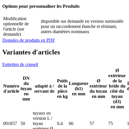
Options pour personnaliser les Produits
Modification
disponible sur demande en version surmoulée
optionnelle de
pour un raccordement étanche et résistant,
l'article (sur
autres diamètres nominaux
demande)
Données de produits en PDF
Variantes d'articles
Entretien de conseil
Ø
extérieur
DN
Poids
Ø
de la
du
Longueur
Numéro
adapté à /
de la
extérieur
bride du
tuyau
(h1)
d'article
servant de
pièce
du tuyau
côté du
en
en mm
en kg
en mm
tuyau
mm
(d3)
en mm
tuyaux en
version L /
001857
50
tuyau
0,4
66
57
75
extérieur Ø