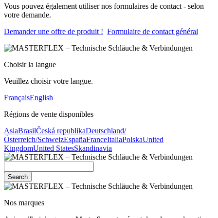
Vous pouvez également utiliser nos formulaires de contact - selon
votre demande.
Demander une offre de produit !
Formulaire de contact général
Choisir la langue
Veuillez choisir votre langue.
Français
English
Régions de vente disponibles
Asia
Brasil
Česká republika
Deutschland/
Österreich/Schweiz
España
France
Italia
Polska
United
Kingdom
United States
Skandinavia
Search
Nos marques