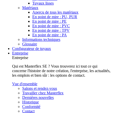
Tuyaux lisses
Matériaux
Aperçu de tous les matériaux
En point de mire : PU, PUR
En point de mire : PE
En point de mire : PVC
En point de mire : TPV
En point de mire : PA
Informations techniques
Glossaire
Configurateur de tuyaux
Entreprise
Entreprise
Qui est Masterflex SE ? Vous trouverez ici tout ce qui
concerne l'histoire de notre création, l'entreprise, les actualités,
les emplois et bien sûr : les options de contact.
Vue d'ensemble
Salons et rendez-vous
Travailler chez Masterflex
Dernières nouvelles
Historique
Conformité
Contact