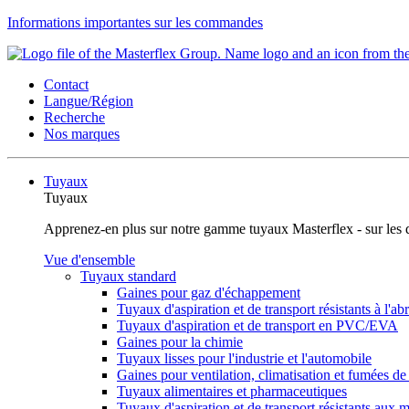
Informations importantes sur les commandes
Contact
Langue/Région
Recherche
Nos marques
Tuyaux
Tuyaux
Apprenez-en plus sur notre gamme tuyaux Masterflex - sur les dom
Vue d'ensemble
Tuyaux standard
Gaines pour gaz d'échappement
Tuyaux d'aspiration et de transport résistants à l'
Tuyaux d'aspiration et de transport en PVC/EVA
Gaines pour la chimie
Tuyaux lisses pour l'industrie et l'automobile
Gaines pour ventilation, climatisation et fumées d
Tuyaux alimentaires et pharmaceutiques
Tuyaux d'aspiration et de transport résistants aux m