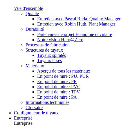
Vue d'ensemble
Qualité
Entretien avec Pascal Ruda, Quality Manager
Entretien avec Robin Huth, Plant Manager
Durabilité
Partenaires de projet Économie circulaire
Notre vision Hero@Zero
Processus de fabrication
Structures de tuyaux
Tuyaux spiralés
Tuyaux lisses
Matériaux
Aperçu de tous les matériaux
En point de mire : PU, PUR
En point de mire : PE
En point de mire : PVC
En point de mire : TPV
En point de mire : PA
Informations techniques
Glossaire
Configurateur de tuyaux
Entreprise
Entreprise