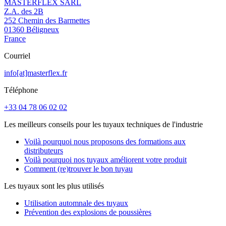
MASTERFLEX SARL
Z.A. des 2B
252 Chemin des Barmettes
01360 Béligneux
France
Courriel
info[at]masterflex.fr
Téléphone
+33 04 78 06 02 02
Les meilleurs conseils pour les tuyaux techniques de l'industrie
Voilà pourquoi nous proposons des formations aux
distributeurs
Voilà pourquoi nos tuyaux améliorent votre produit
Comment (re)trouver le bon tuyau
Les tuyaux sont les plus utilisés
Utilisation automnale des tuyaux
Prévention des explosions de poussières