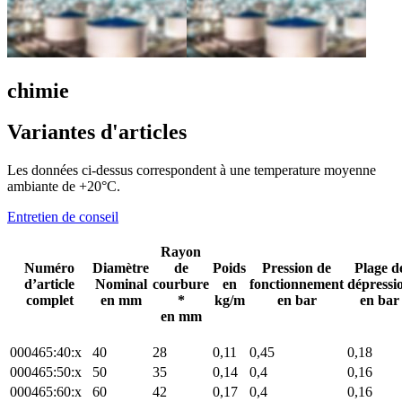
chimie
Variantes d'articles
Les données ci-dessus correspondent à une temperature moyenne
ambiante de +20°C.
Entretien de conseil
Rayon
Numéro
Diamètre
de
Poids
Pression de
Plage d
d’article
Nominal
courbure
en
fonctionnement
dépressi
complet
en mm
*
kg/m
en bar
en bar
en mm
000465:40:x
40
28
0,11
0,45
0,18
000465:50:x
50
35
0,14
0,4
0,16
000465:60:x
60
42
0,17
0,4
0,16