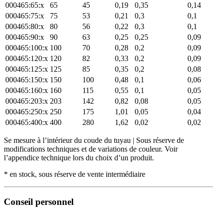
000465:65:x
65
45
0,19
0,35
0,14
000465:75:x
75
53
0,21
0,3
0,1
000465:80:x
80
56
0,22
0,3
0,1
000465:90:x
90
63
0,25
0,25
0,09
000465:100:x
100
70
0,28
0,2
0,09
000465:120:x
120
82
0,33
0,2
0,09
000465:125:x
125
85
0,35
0,2
0,08
000465:150:x
150
100
0,48
0,1
0,06
000465:160:x
160
115
0,55
0,1
0,05
000465:203:x
203
142
0,82
0,08
0,05
000465:250:x
250
175
1,01
0,05
0,04
000465:400:x
400
280
1,62
0,02
0,02
Se mesure à l’intérieur du coude du tuyau | Sous réserve de
modifications techniques et de variations de couleur. Voir
l’appendice technique lors du choix d’un produit.
* en stock, sous réserve de vente intermédiaire
Conseil personnel