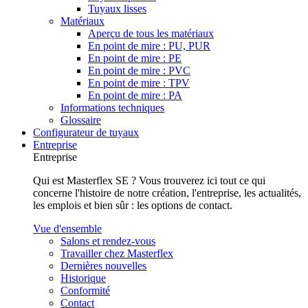
Tuyaux lisses
Matériaux
Aperçu de tous les matériaux
En point de mire : PU, PUR
En point de mire : PE
En point de mire : PVC
En point de mire : TPV
En point de mire : PA
Informations techniques
Glossaire
Configurateur de tuyaux
Entreprise
Entreprise
Qui est Masterflex SE ? Vous trouverez ici tout ce qui
concerne l'histoire de notre création, l'entreprise, les actualités,
les emplois et bien sûr : les options de contact.
Vue d'ensemble
Salons et rendez-vous
Travailler chez Masterflex
Dernières nouvelles
Historique
Conformité
Contact