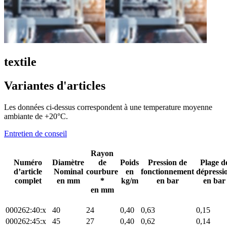
textile
Variantes d'articles
Les données ci-dessus correspondent à une temperature moyenne
ambiante de +20°C.
Entretien de conseil
Rayon
Numéro
Diamètre
de
Poids
Pression de
Plage d
d’article
Nominal
courbure
en
fonctionnement
dépressi
complet
en mm
*
kg/m
en bar
en bar
en mm
000262:40:x
40
24
0,40
0,63
0,15
000262:45:x
45
27
0,40
0,62
0,14