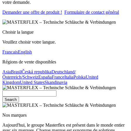
votre demande.
Demander une offre de produit !
Formulaire de contact général
Choisir la langue
Veuillez choisir votre langue.
Français
English
Régions de vente disponibles
Asia
Brasil
Česká republika
Deutschland/
Österreich/Schweiz
España
France
Italia
Polska
United
Kingdom
United States
Skandinavia
Search
Nos marques
Aujourd'hui, le groupe Masterflex est présent dans le monde entier
avec six marques. Chaque marque est synonyme de solutions