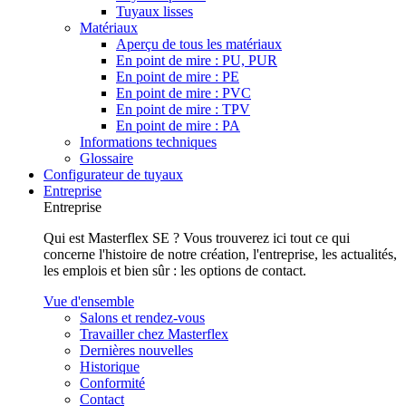
Tuyaux lisses
Matériaux
Aperçu de tous les matériaux
En point de mire : PU, PUR
En point de mire : PE
En point de mire : PVC
En point de mire : TPV
En point de mire : PA
Informations techniques
Glossaire
Configurateur de tuyaux
Entreprise
Entreprise
Qui est Masterflex SE ? Vous trouverez ici tout ce qui
concerne l'histoire de notre création, l'entreprise, les actualités,
les emplois et bien sûr : les options de contact.
Vue d'ensemble
Salons et rendez-vous
Travailler chez Masterflex
Dernières nouvelles
Historique
Conformité
Contact