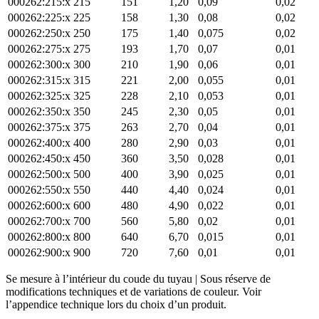
000262:215:x
215
151
1,20
0,09
0,02
000262:225:x
225
158
1,30
0,08
0,02
000262:250:x
250
175
1,40
0,075
0,02
000262:275:x
275
193
1,70
0,07
0,01
000262:300:x
300
210
1,90
0,06
0,01
000262:315:x
315
221
2,00
0,055
0,01
000262:325:x
325
228
2,10
0,053
0,01
000262:350:x
350
245
2,30
0,05
0,01
000262:375:x
375
263
2,70
0,04
0,01
000262:400:x
400
280
2,90
0,03
0,01
000262:450:x
450
360
3,50
0,028
0,01
000262:500:x
500
400
3,90
0,025
0,01
000262:550:x
550
440
4,40
0,024
0,01
000262:600:x
600
480
4,90
0,022
0,01
000262:700:x
700
560
5,80
0,02
0,01
000262:800:x
800
640
6,70
0,015
0,01
000262:900:x
900
720
7,60
0,01
0,01
Se mesure à l’intérieur du coude du tuyau | Sous réserve de
modifications techniques et de variations de couleur. Voir
l’appendice technique lors du choix d’un produit.