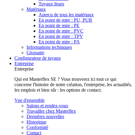
Tuyaux lisses
Matériaux
Aperçu de tous les matériaux
En point de mire : PU, PUR
En point de mire : PE
En point de mire : PVC
En point de mire : TPV
En point de mire : PA
Informations techniques
Glossaire
Configurateur de tuyaux
Entreprise
Entreprise
Qui est Masterflex SE ? Vous trouverez ici tout ce qui
concerne l'histoire de notre création, l'entreprise, les actualités,
les emplois et bien sûr : les options de contact.
Vue d'ensemble
Salons et rendez-vous
Travailler chez Masterflex
Dernières nouvelles
Historique
Conformité
Contact