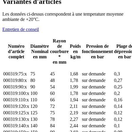
Variantes d'articles
Les données ci-dessus correspondent à une temperature moyenne
ambiante de +20°C.
Entretien de conseil
Rayon
Numéro
Diamètre
de
Poids
Pression de
Plage d
d’article
Nominal
courbure
en
fonctionnement
dépressi
complet
en mm
*
kg/m
en bar
en bar
en mm
000319:75:x
75
45
1,68
sur demande
0,3
000319:80:x
80
48
1,78
sur demande
0,27
000319:90:x
90
54
1,99
sur demande
0,25
000319:100:x
100
60
1,78
sur demande
0,2
000319:110:x
110
66
1,94
sur demande
0,16
000319:120:x
120
72
2,11
sur demande
0,14
000319:125:x
125
75
2,19
sur demande
0,12
000319:130:x
130
78
2,27
sur demande
0,12
000319:140:x
140
84
2,44
sur demande
0,1