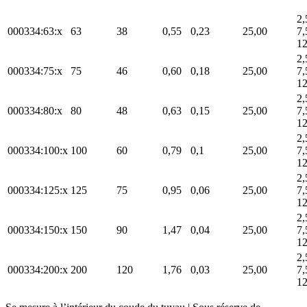
2,
000334:63:x
63
38
0,55
0,23
25,00
7,
12
2,
000334:75:x
75
46
0,60
0,18
25,00
7,
12
2,
000334:80:x
80
48
0,63
0,15
25,00
7,
12
2,
000334:100:x
100
60
0,79
0,1
25,00
7,
12
2,
000334:125:x
125
75
0,95
0,06
25,00
7,
12
2,
000334:150:x
150
90
1,47
0,04
25,00
7,
12
2,
000334:200:x
200
120
1,76
0,03
25,00
7,
12