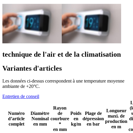
technique de l'air et de la climatisation
Variantes d'articles
Les données ci-dessus correspondent à une temperature moyenne
ambiante de +20°C.
Entretien de conseil
L
Rayon
(
Longueur
Numéro
Diamètre
de
Poids
Plage de
maxi. de
d’article
Nominal
courbure
en
dépression
d
production
complet
en mm
*
kg/m
en bar
en m
en mm
c