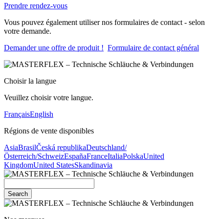
Prendre rendez-vous
Vous pouvez également utiliser nos formulaires de contact - selon
votre demande.
Demander une offre de produit !
Formulaire de contact général
Choisir la langue
Veuillez choisir votre langue.
Français
English
Régions de vente disponibles
Asia
Brasil
Česká republika
Deutschland/
Österreich/Schweiz
España
France
Italia
Polska
United
Kingdom
United States
Skandinavia
Search