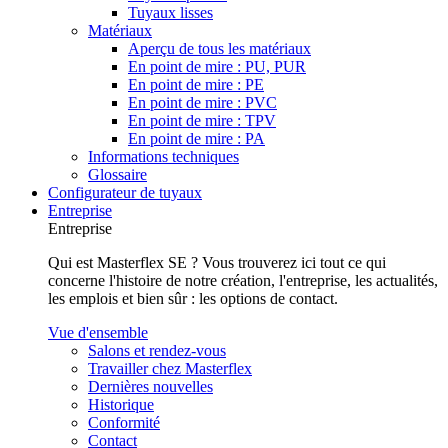
Tuyaux lisses
Matériaux
Aperçu de tous les matériaux
En point de mire : PU, PUR
En point de mire : PE
En point de mire : PVC
En point de mire : TPV
En point de mire : PA
Informations techniques
Glossaire
Configurateur de tuyaux
Entreprise
Entreprise
Qui est Masterflex SE ? Vous trouverez ici tout ce qui
concerne l'histoire de notre création, l'entreprise, les actualités,
les emplois et bien sûr : les options de contact.
Vue d'ensemble
Salons et rendez-vous
Travailler chez Masterflex
Dernières nouvelles
Historique
Conformité
Contact