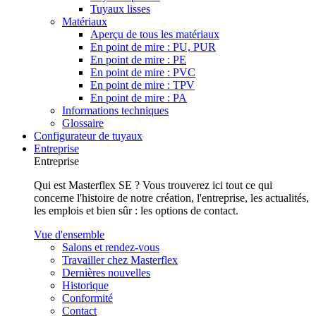
Tuyaux lisses
Matériaux
Aperçu de tous les matériaux
En point de mire : PU, PUR
En point de mire : PE
En point de mire : PVC
En point de mire : TPV
En point de mire : PA
Informations techniques
Glossaire
Configurateur de tuyaux
Entreprise
Entreprise
Qui est Masterflex SE ? Vous trouverez ici tout ce qui
concerne l'histoire de notre création, l'entreprise, les actualités,
les emplois et bien sûr : les options de contact.
Vue d'ensemble
Salons et rendez-vous
Travailler chez Masterflex
Dernières nouvelles
Historique
Conformité
Contact