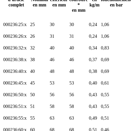
complet
en mm
en mm
*
kg/m
en bar
en mm
000236:25:x
25
30
30
0,24
1,06
000236:26:x
26
31
31
0,24
1,06
000236:32:x
32
40
40
0,34
0,83
000236:38:x
38
46
46
0,37
0,69
000236:40:x
40
48
48
0,38
0,69
000236:45:x
45
53
53
0,40
0,61
000236:50:x
50
56
56
0,43
0,55
000236:51:x
51
58
58
0,43
0,55
000236:55:x
55
63
63
0,49
0,51
000236:60:x
60
68
68
0,51
0,46