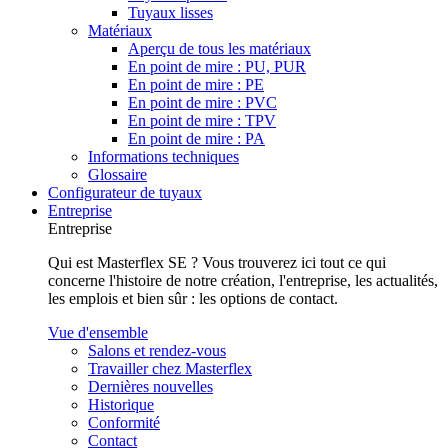
Tuyaux lisses
Matériaux
Aperçu de tous les matériaux
En point de mire : PU, PUR
En point de mire : PE
En point de mire : PVC
En point de mire : TPV
En point de mire : PA
Informations techniques
Glossaire
Configurateur de tuyaux
Entreprise
Entreprise
Qui est Masterflex SE ? Vous trouverez ici tout ce qui
concerne l'histoire de notre création, l'entreprise, les actualités,
les emplois et bien sûr : les options de contact.
Vue d'ensemble
Salons et rendez-vous
Travailler chez Masterflex
Dernières nouvelles
Historique
Conformité
Contact