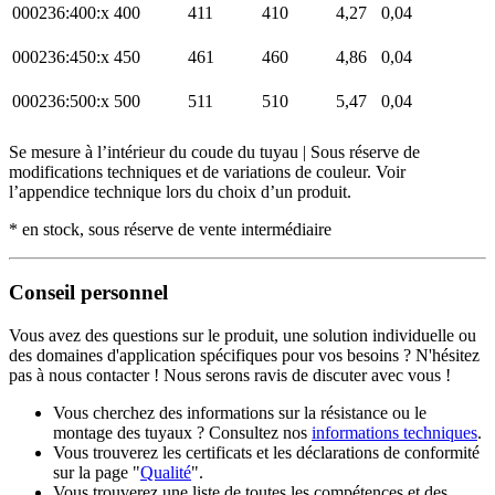
000236:400:x
400
411
410
4,27
0,04
000236:450:x
450
461
460
4,86
0,04
000236:500:x
500
511
510
5,47
0,04
Se mesure à l’intérieur du coude du tuyau | Sous réserve de
modifications techniques et de variations de couleur. Voir
l’appendice technique lors du choix d’un produit.
* en stock, sous réserve de vente intermédiaire
Conseil personnel
Vous avez des questions sur le produit, une solution individuelle ou
des domaines d'application spécifiques pour vos besoins ? N'hésitez
pas à nous contacter ! Nous serons ravis de discuter avec vous !
Vous cherchez des informations sur la résistance ou le
montage des tuyaux ? Consultez nos
informations techniques
.
Vous trouverez les certificats et les déclarations de conformité
sur la page "
Qualité
".
Vous trouverez une liste de toutes les compétences et des