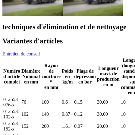
techniques d'élimination et de nettoyage
Variantes d'articles
Entretien de conseil
Long
Rayon
(longu
Longueur
Numéro
Diamètre
de
Poids
Plage de
stan
maxi. de
d’article
Nominal
courbure
en
dépression
dispon
production
complet
en mm
*
kg/m
en bar
su
en m
en mm
comma
en
012553-
76
100
0,6
0,15
30,00
10
076-x
012553-
102
140
0,87
0,12
30,00
10
102-x
012553-
152
200
1,61
0,07
20,00
10
152-x