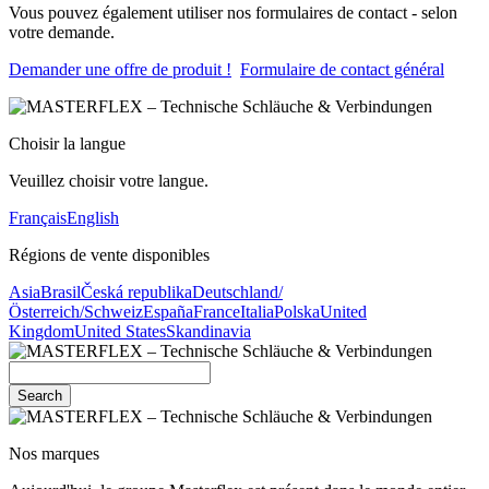
Vous pouvez également utiliser nos formulaires de contact - selon
votre demande.
Demander une offre de produit !
Formulaire de contact général
Choisir la langue
Veuillez choisir votre langue.
Français
English
Régions de vente disponibles
Asia
Brasil
Česká republika
Deutschland/
Österreich/Schweiz
España
France
Italia
Polska
United
Kingdom
United States
Skandinavia
Search
Nos marques