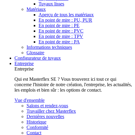
Tuyaux lisses
Matériaux
Aperçu de tous les matériaux
En point de mire : PU, PUR
En point de mire : PE
En point de mire : PVC
En point de mire : TPV
En point de mire : PA
Informations techniques
Glossaire
Configurateur de tuyaux
Entreprise
Entreprise
Qui est Masterflex SE ? Vous trouverez ici tout ce qui
concerne l'histoire de notre création, l'entreprise, les actualités,
les emplois et bien sûr : les options de contact.
Vue d'ensemble
Salons et rendez-vous
Travailler chez Masterflex
Dernières nouvelles
Historique
Conformité
Contact