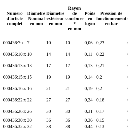
Rayon
Numéro
Diamètre
Diamètre
de
Poids
Pression de
d’article
Nominal
extérieur
courbure
en
fonctionnement
complet
en mm
en mm
*
kg/m
en bar
en mm
000436:7:x
7
10
10
0,06
0,23
000436:10:x
10
14
14
0,11
0,22
000436:13:x
13
17
17
0,13
0,21
000436:15:x
15
19
19
0,14
0,2
000436:16:x
16
21
21
0,19
0,2
000436:22:x
22
27
27
0,24
0,18
000436:26:x
26
30
30
0,31
0,17
000436:30:x
30
36
36
0,36
0,15
000436:32:x
32
38
38
0,44
0,13