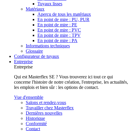
Tuyaux lisses
Matériaux
Aperçu de tous les matériaux
En point de mire : PU, PUR
En point de mire : PE
En point de mire : PVC
En point de mire : TPV
En point de mire : PA
Informations techniques
Glossaire
Configurateur de tuyaux
Entreprise
Entreprise
Qui est Masterflex SE ? Vous trouverez ici tout ce qui
concerne l'histoire de notre création, l'entreprise, les actualités,
les emplois et bien sûr : les options de contact.
Vue d'ensemble
Salons et rendez-vous
Travailler chez Masterflex
Dernières nouvelles
Historique
Conformité
Contact