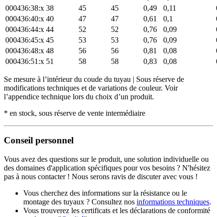
000436:38:x
38
45
45
0,49
0,11
000436:40:x
40
47
47
0,61
0,1
000436:44:x
44
52
52
0,76
0,09
000436:45:x
45
53
53
0,76
0,09
000436:48:x
48
56
56
0,81
0,08
000436:51:x
51
58
58
0,83
0,08
Se mesure à l’intérieur du coude du tuyau | Sous réserve de
modifications techniques et de variations de couleur. Voir
l’appendice technique lors du choix d’un produit.
* en stock, sous réserve de vente intermédiaire
Conseil personnel
Vous avez des questions sur le produit, une solution individuelle ou
des domaines d'application spécifiques pour vos besoins ? N'hésitez
pas à nous contacter ! Nous serons ravis de discuter avec vous !
Vous cherchez des informations sur la résistance ou le
montage des tuyaux ? Consultez nos
informations techniques
.
Vous trouverez les certificats et les déclarations de conformité