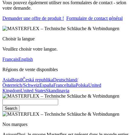
Vous pouvez également utiliser nos formulaires de contact - selon
votre demande.
Demander une offre de produit !
Formulaire de contact général
Choisir la langue
Veuillez choisir votre langue.
Français
English
Régions de vente disponibles
Asia
Brasil
Česká republika
Deutschland/
Österreich/Schweiz
España
France
Italia
Polska
United
Kingdom
United States
Skandinavia
Search
Nos marques
Aujourd'hui, le groupe Masterflex est présent dans le monde entier